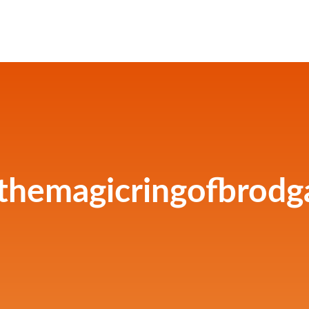
hemagicringofbrodg